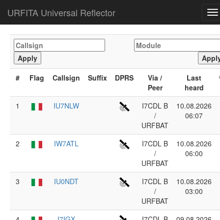
URFITA Universal Reflector
To
na
#
Flag
Callsign
Suffix
DPRS
Via /
Last
Peer
heard
1
IU7NLW
I7CDL B
10.08.2026
/
06:07
URFBAT
2
IW7ATL
I7CDL B
10.08.2026
/
06:00
URFBAT
3
IU0NDT
I7CDL B
10.08.2026
/
03:00
URFBAT
4
I7IGX
I7CDL B
09.08.2026