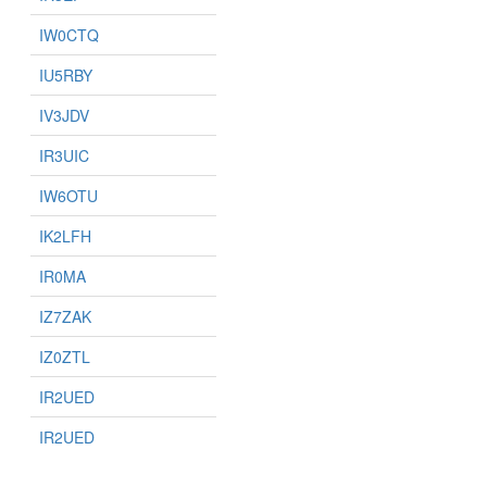
IW0CTQ
IU5RBY
IV3JDV
IR3UIC
IW6OTU
IK2LFH
IR0MA
IZ7ZAK
IZ0ZTL
IR2UED
IR2UED